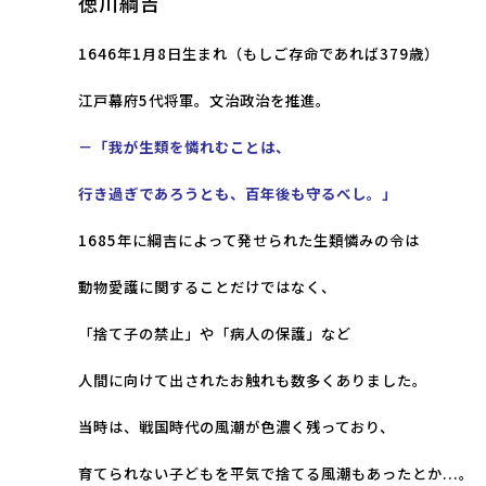
徳川綱吉
1646年1月8日生まれ（もしご存命であれば379歳）
江戸幕府5代将軍。文治政治を推進。
－「我が生類を憐れむことは、
行き過ぎであろうとも、百年後も守るべし
。
」
1685年に綱吉によって発せられた生類憐みの令は
動物愛護に関することだけではなく、
「捨て子の禁止」や「病人の保護」など
人間に向けて出されたお触れも数多くありました。
当時は、戦国時代の風潮が色濃く残っており、
育てられない子どもを
平気で捨てる風潮もあったとか...。