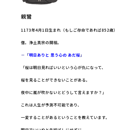
親鸞
1173年4月1日生まれ（もしご存命であれば852歳）
僧。浄土真宗の開祖。
－「
明日ありと 思う心の あだ桜
」
「
桜は明日見ればいいという心が仇になって、
桜を見ることができないことがある。
夜中に嵐が吹かないとどうして言えますか？
」
これは人生が予測不可能であり、
一変することがあるということを教えています
。
明日でいいやと先延ばしにせずに、