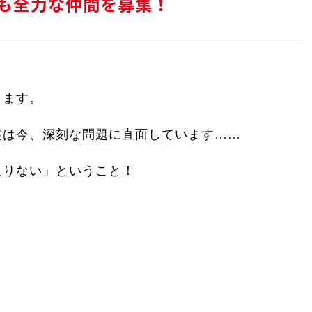
びも全力な仲間を募集！
ります。
実は今、深刻な問題に直面しています……
足りない」ということ！