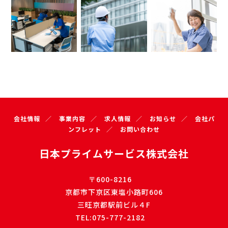
会社情報
事業内容
求人情報
お知らせ
会社パ
ンフレット
お問い合わせ
日本プライムサービス株式会社
〒600-8216
京都市下京区東塩小路町606
三旺京都駅前ビル４F
TEL:075-777-2182