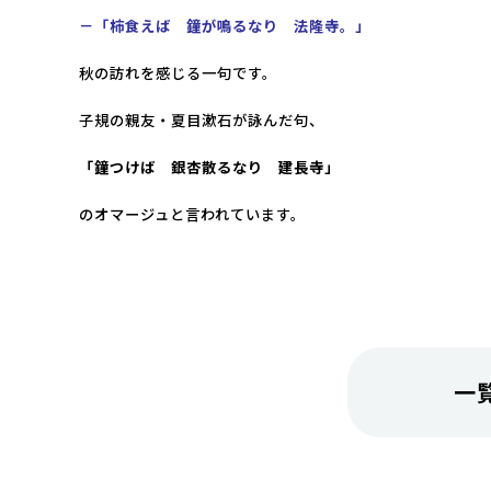
－「柿食えば 鐘が鳴るなり 法隆寺。
」
秋の訪れを感じる一句です。
子規の
親友・夏目漱石が詠んだ句、
「鐘つけば 銀杏散るなり 建長寺」
のオマージュと言われています
。
一